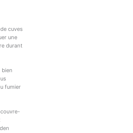
, de cuves
uer une
are durant
t bien
ous
du fumier
, couvre-
t
rden