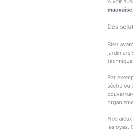
A voir aus
mauvaise
Des solut
Bien avan
jardiniers
techniques
Par exempl
sèche ou d
couverture
organismes
Nos aïeux 
les oyas. 