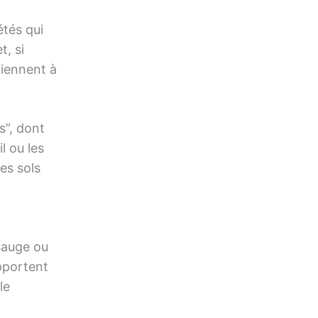
étés qui
t, si
viennent à
s”, dont
l ou les
es sols
 sauge ou
apportent
le