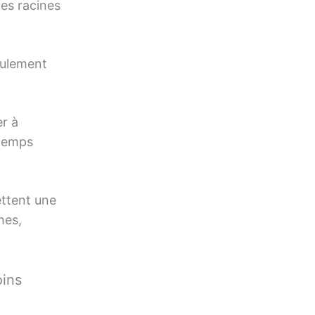
les racines
coulement
er à
 temps
ettent une
hes,
oins