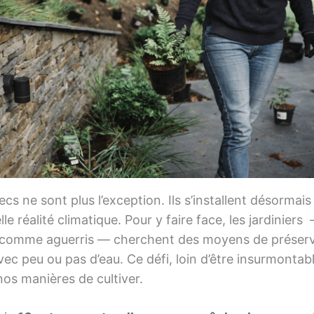
ecs ne sont plus l’exception. Ils s’installent désorma
le réalité climatique. Pour y faire face, les jardiniers
comme aguerris — cherchent des moyens de préserv
vec peu ou pas d’eau. Ce défi, loin d’être insurmontabl
os manières de cultiver.