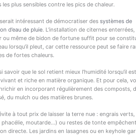
s les plus sensibles contre les pics de chaleur.
l serait intéressant de démocratiser des
systèmes de
on d’eau de pluie
. L’installation de citernes enterrées
r ou même de bidon de fortune suffit pour se constit
eau lorsqu’il pleut, car cette ressource peut se faire r
es de fortes chaleurs.
si savoir que le sol retient mieux l’humidité lorsqu’il es
 vivant et riche en matière organique. Et pour cela, v
enrichir en incorporant régulièrement des composts, 
, du mulch ou des matières brunes.
évite à tout prix de laisser la terre nue : engrais verts
le, phacélie, moutarde…) ou restes de tonte empêchen
ion directe. Les jardins en lasagnes ou en keyhole ga