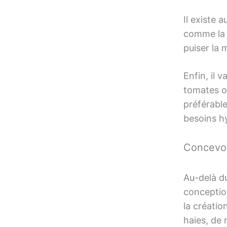
Il existe 
comme la c
puiser la 
Enfin, il 
tomates ou
préférable
besoins h
Concevoir
Au-delà du
conceptio
la créatio
haies, de 