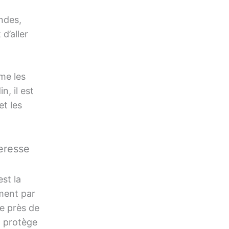
ndes,
d’aller
me les
, il est
et les
heresse
st la
ment par
re près de
n protège