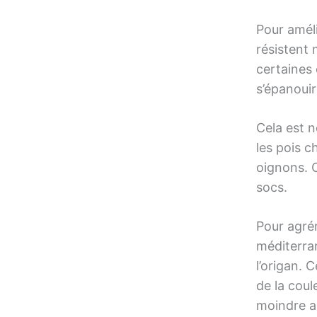
Pour améli
résistent 
certaines 
s’épanouir
Cela est 
les pois c
oignons. 
socs.
Pour agrém
méditerran
l’origan. 
de la cou
moindre a