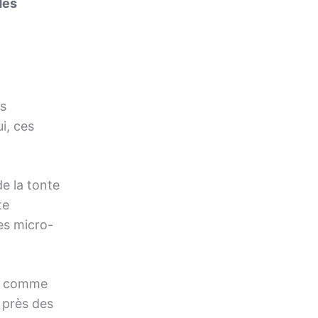
des
es
i, ces
de la tonte
te
es micro-
, comme
 près des