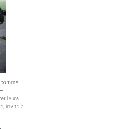
is comme
 —
er leurs
e, invite à