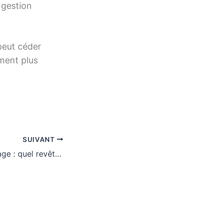
 gestion
 peut céder
iment plus
SUIVANT
Parquet vs carrelage : quel revêtement choisir pour votre rénovation en 2025 ?