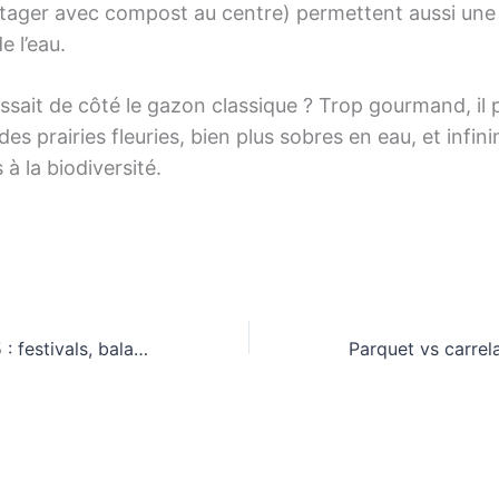
otager avec compost au centre) permettent aussi une
e l’eau.
aissait de côté le gazon classique ? Trop gourmand, il
 des prairies fleuries, bien plus sobres en eau, et infin
 à la biodiversité.
Nice en été 2025 : festivals, balades secrètes et patrimoine à (re)découvrir