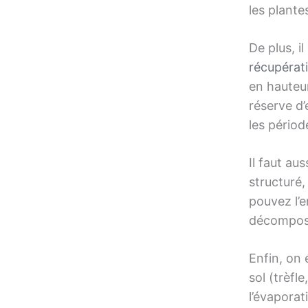
les plante
De plus, i
récupérati
en hauteu
réserve d’
les périod
Il faut aus
structuré,
pouvez l’
décomposé
Enfin, on 
sol (trèf
l’évaporat