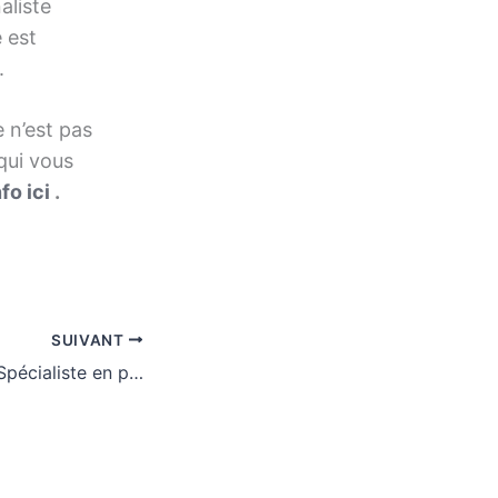
aliste
 est
.
 n’est pas
 qui vous
nfo ici
.
SUIVANT
GEST-CONECT | Spécialiste en pompes de relevage et maintenance de stations de relevage