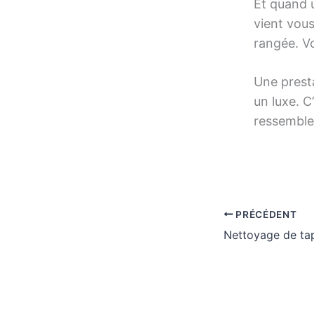
Et quand u
vient vous
rangée. Vo
Une presta
un luxe. C
ressemble
PRÉCÉDENT