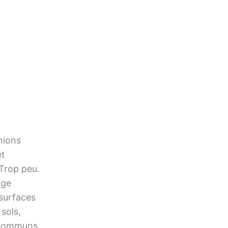
nions
et
 Trop peu.
age
 surfaces
 sols,
 communs.