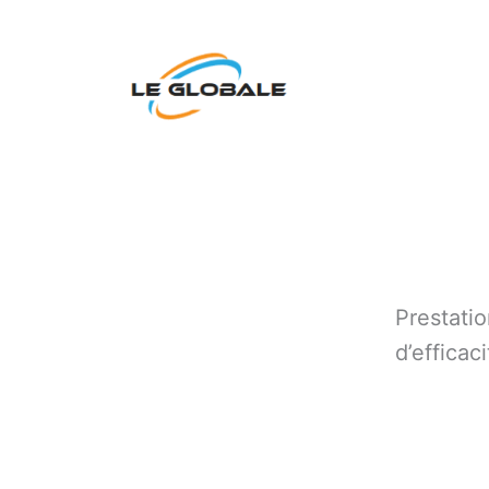
Aller
au
contenu
Prestatio
d’efficac