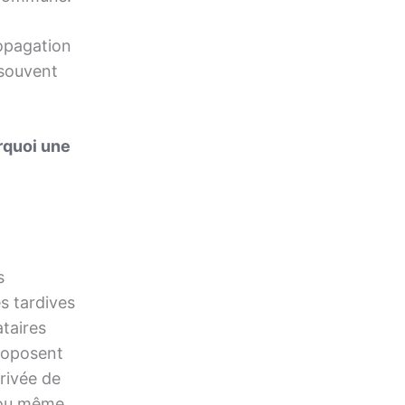
ropagation
 souvent
rquoi une
s
es tardives
ataires
proposent
rrivée de
, ou même