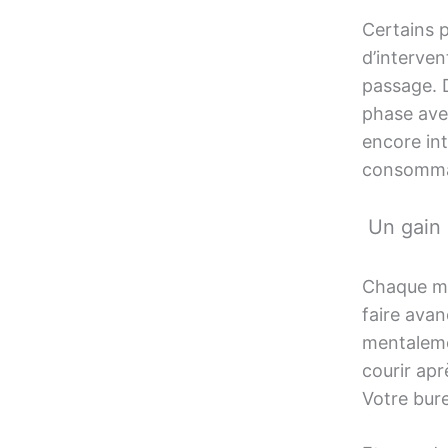
Certains p
d’interven
passage. D
phase ave
encore int
consommab
Un gain 
Chaque mi
faire avan
mentaleme
courir apr
Votre bure