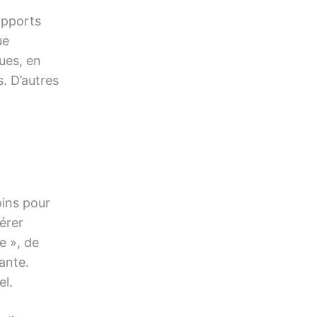
apports
ue
ues, en
. D’autres
ins pour
bérer
e », de
ante.
el.