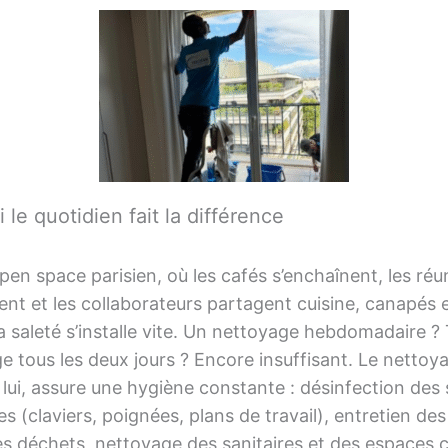
le quotidien fait la différence
en space parisien, où les cafés s’enchaînent, les réu
ent et les collaborateurs partagent cuisine, canapés 
a saleté s’installe vite. Un nettoyage hebdomadaire ?
 tous les deux jours ? Encore insuffisant. Le nettoy
 lui, assure une hygiène constante : désinfection des
s (claviers, poignées, plans de travail), entretien des
es déchets, nettoyage des sanitaires et des espaces