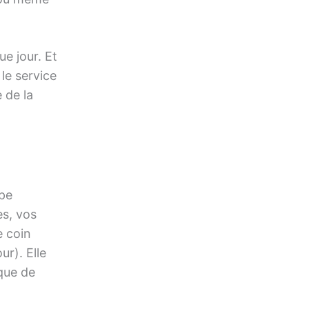
e jour. Et
le service
 de la
ipe
es, vos
e coin
ur). Elle
 que de