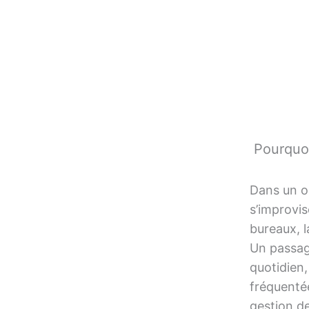
Pourquoi 
Dans un op
s’improvis
bureaux, l
Un passage
quotidien,
fréquentée
gestion d