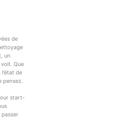
evées de
nettoyage
t, un
 voit. Que
 l’état de
e pensez.
our start-
ous
y passer