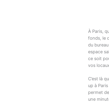
À Paris, q
fonds, le 
du bureau 
espace sal
ce soit po
vos locaux
C’est là q
up à Paris
permet de
une minut